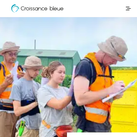
Croissance
Aller
Bleue
directement
au
contenu