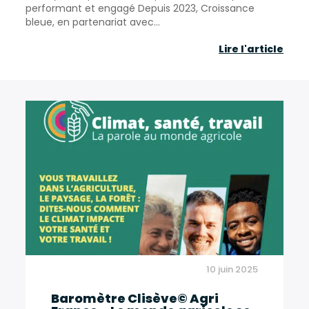
performant et engagé Depuis 2023, Croissance
bleue, en partenariat avec...
Dépl
Lire l'article
du
colle
#Gr
10 juin 2025
Baromètre Clisève© Agri