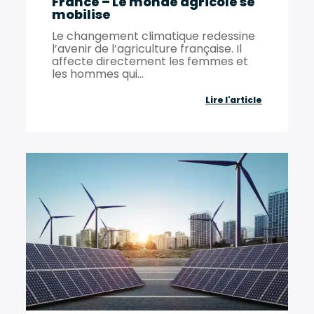
France – Le monde agricole se
mobilise
Le changement climatique redessine
l’avenir de l’agriculture française. Il
affecte directement les femmes et
les hommes qui...
Baromètr
Lire l'article
Clisève©
Agri
France
–
Le
monde
agricole
se
mobilise