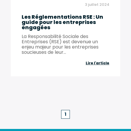
3 juillet 2024
Les Réglementations RSE : Un
guide pour les entreprises
engagées
La Responsabilité Sociale des
Entreprises (RSE) est devenue un
enjeu majeur pour les entreprises
soucieuses de leur...
Les
Lire l'article
Réglement
RSE
:
Un
guide
1
pour
les