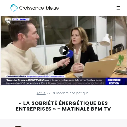
Croissance
Aller
Bleue
directement
au
contenu
Actus
> « La sobriété énergétique…
« LA SOBRIÉTÉ ÉNERGÉTIQUE DES
ENTREPRISES » – MATINALE BFM TV