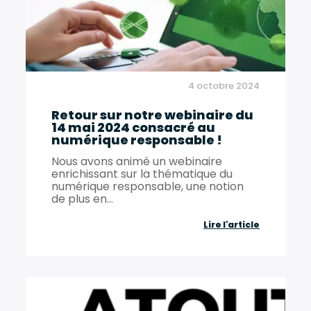
la
santé
au
travail
4 octobre 2024
dans
Retour sur notre webinaire du
la
14 mai 2024 consacré au
filière
numérique responsable !
viticole
Nous avons animé un webinaire
enrichissant sur la thématique du
Française
numérique responsable, une notion
de plus en...
Retour
Lire l'article
sur
notre
webinaire
du