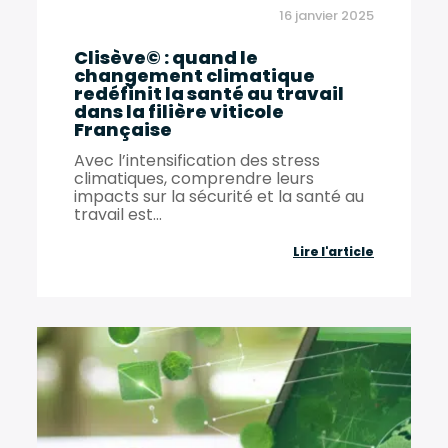
16 janvier 2025
engagé
Clisève© : quand le
changement climatique
redéfinit la santé au travail
dans la filière viticole
Française
Avec l’intensification des stress
climatiques, comprendre leurs
impacts sur la sécurité et la santé au
travail est...
Clisève©
Lire l'article
:
quand
le
changeme
climatique
redéfinit