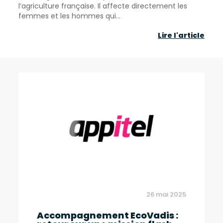
l’agriculture française. Il affecte directement les
femmes et les hommes qui...
Bar
Lire l'article
Clis
Agri
Fran
–
Le
mon
agri
se
mobi
26 mai 2025
Accompagnement EcoVadis :