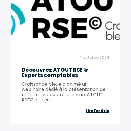
14
mai
2024
consacré
au
numériqu
4 octobre 2024
responsab
Découvrez ATOUT RSE ©
!
Experts comptables
Croissance bleue a animé un
webinaire dédié à la présentation de
notre nouveau programme, ATOUT
RSE©, conçu...
Découvrez
Lire l'article
ATOUT
RSE