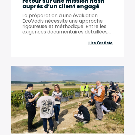
retour sur une mission flash
auprès d’un client engagé
La préparation à une évaluation
EcoVadis nécessite une approche
rigoureuse et méthodique. Entre les
exigences documentaires détaillées,...
Accompag
Lire l'article
EcoVadis
:
retour
sur
une
mission
flash
auprès
d’un
client